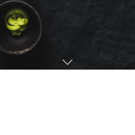
jocisushi
VELKOMMEN TIL JOCI SUSHI SLAGELSE
✻