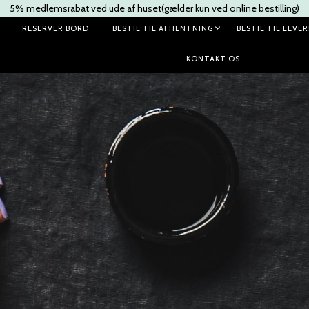
5% medlemsrabat ved ude af huset(gælder kun ved online bestilling)
RESERVER BORD
BESTIL TIL AFHENTNING
BESTIL TIL LEVE
KONTAKT OS